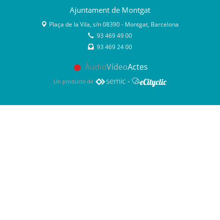
Ajuntament de Montgat
Plaça de la Vila, s/n 08390 - Montgat, Barcelona
93 469 49 00
93 469 24 00
Àudio
Vídeo
Actes
-
Un producte de