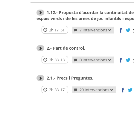
1.12.- Proposta d’acordar la continuïtat d
espais verds i de les àrees de joc infantils i esp
2h 17' 51''
7 Intervencions
2.- Part de control.
2h 33' 13''
0 Intervencions
2.1.- Precs i Preguntes.
2h 33' 17''
29 Intervencions