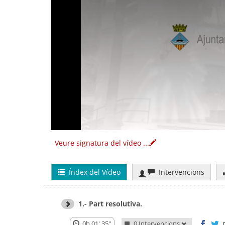
Veure signatura del vídeo
...
Índex del Vídeo
Intervencions
1.- Part resolutiva.
0h 01' 35''
0 Intervencions