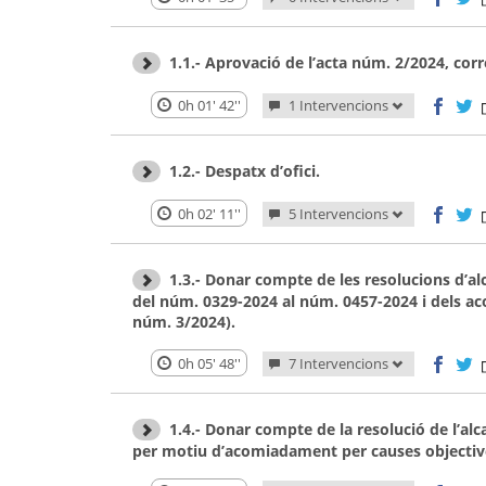
1.1.- Aprovació de l’acta núm. 2/2024, cor
0h 01' 42''
1 Intervencions
1.2.- Despatx d’ofici.
0h 02' 11''
5 Intervencions
1.3.- Donar compte de les resolucions d’alc
del núm. 0329-2024 al núm. 0457-2024 i dels aco
núm. 3/2024).
0h 05' 48''
7 Intervencions
1.4.- Donar compte de la resolució de l’alc
per motiu d’acomiadament per causes objectiv