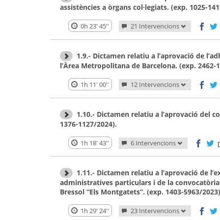
assistències a òrgans col·legiats. (exp. 1025-14
0h 23' 45''
21 Intervencions
1.9.- Dictamen relatiu a l’aprovació de l’
l’Àrea Metropolitana de Barcelona. (exp. 2462-
1h 11' 00''
12 Intervencions
1.10.- Dictamen relatiu a l’aprovació del 
1376-1127/2024).
1h 18' 43''
6 Intervencions
1.11.- Dictamen relatiu a l’aprovació de l’
administratives particulars i de la convocatòria 
Bressol “Els Montgatets”. (exp. 1403-5963/2023)
1h 29' 24''
23 Intervencions