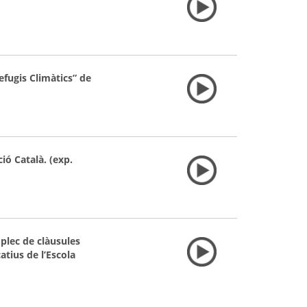
efugis Climàtics” de
ió Català. (exp.
 plec de clàusules
atius de l’Escola