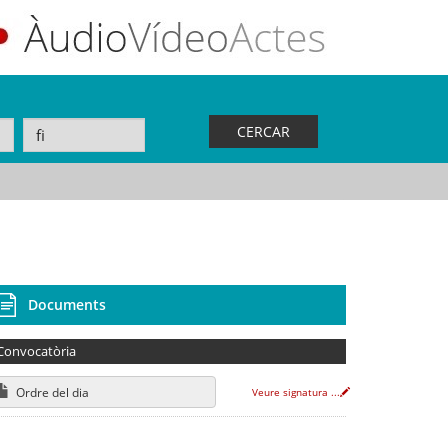
CERCAR
Documents
Convocatòria
Ordre del dia
Veure signatura
...