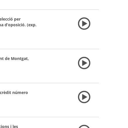
elecció per
ma d’oposició. (exp.
ent de Montgat,
e crèdit número
ions i les