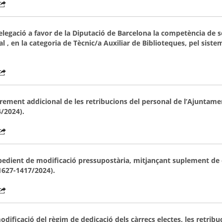
delegació a favor de la Diputació de Barcelona la competència de s
al
, en la categoria de Tècnic/a Auxiliar de Biblioteques, pel siste
increment addicional de les retribucions del personal de l’Ajuntam
4/2024).
’expedient de modificació pressupostària, mitjançant suplement d
 1627-1417/2024).
odificació del règim de dedicació dels càrrecs electes, les retribuc