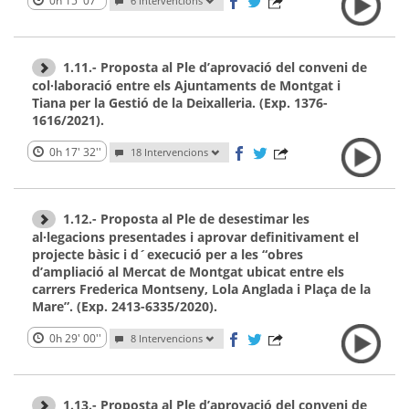
0h 15' 07''
6 Intervencions
1.11.- Proposta al Ple d’aprovació del conveni de
col·laboració entre els Ajuntaments de Montgat i
Tiana per la Gestió de la Deixalleria. (Exp. 1376-
1616/2021).
0h 17' 32''
18 Intervencions
1.12.- Proposta al Ple de desestimar les
al·legacions presentades i aprovar definitivament el
projecte bàsic i d´execució per a les “obres
d’ampliació al Mercat de Montgat ubicat entre els
carrers Frederica Montseny, Lola Anglada i Plaça de la
Mare”. (Exp. 2413-6335/2020).
0h 29' 00''
8 Intervencions
1.13.- Proposta al Ple d’aprovació del conveni de