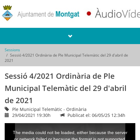
Sessions
Sessió 4/2021 Ordinària de Ple Municipal Telemàtic del 29 d'abril de
2021
Sessió 4/2021 Ordinària de Ple
Municipal Telemàtic del 29 d'abril
de 2021
Ple Municipal Telemàtic - Ordinària
29/04/2021 19:30h
Publicat el: 06/05/25 12:34h
This
is
a
The media could not be loaded, either because the server
modal
window.
or network failed or because the format is not supported.