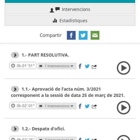
Intervencions
Estadístiques
Compartir
1.- PART RESOLUTIVA.
0h 01' 51''
1 Intervencions
1.1.- Aprovació de l’acta núm. 3/2021
corresponent a la sessió de data 25 de març de 2021.
0h 02' 01''
1 Intervencions
1.2.- Despatx d’ofici.
0h 02' 25''
3 Intervencions