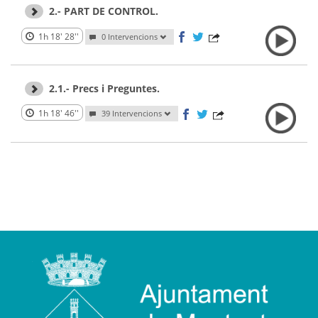
2.- PART DE CONTROL.
1h 18' 28''
0 Intervencions
2.1.- Precs i Preguntes.
1h 18' 46''
39 Intervencions