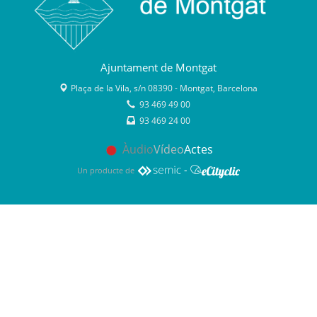
Ajuntament de Montgat
Plaça de la Vila, s/n 08390 - Montgat, Barcelona
93 469 49 00
93 469 24 00
Àudio
Vídeo
Actes
-
Un producte de